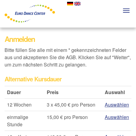
Skip
to
Togg
main
navi
content
Anmelden
Bitte füllen Sie alle mit einem * gekennzeichneten Felder
aus und akzeptieren Sie die AGB. Klicken Sie auf "Weiter",
um zum nächsten Schritt zu gelangen.
Alternative Kursdauer
Dauer
Preis
Auswahl
12 Wochen
3 x 45,00 € pro Person
Auswählen
einmalige
15,00 € pro Person
Auswählen
Stunde