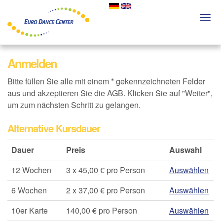
Skip
to
Togg
main
navi
content
Anmelden
Bitte füllen Sie alle mit einem * gekennzeichneten Felder
aus und akzeptieren Sie die AGB. Klicken Sie auf "Weiter",
um zum nächsten Schritt zu gelangen.
Alternative Kursdauer
Dauer
Preis
Auswahl
12 Wochen
3 x 45,00 € pro Person
Auswählen
6 Wochen
2 x 37,00 € pro Person
Auswählen
10er Karte
140,00 € pro Person
Auswählen