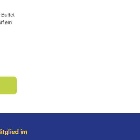
 Buffet
rf ein
itglied im