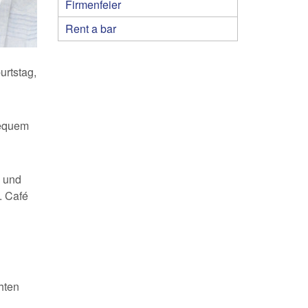
Firmenfeier
Rent a bar
urtstag,
bequem
e und
. Café
hten