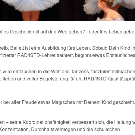
tvolles Geschenk mit auf den Weg geben? - oder fürs Leben geb
rtreib. Ballett ist eine Ausbildung fürs Leben. Sobald Dein Kind i
fizierter RAD/ISTD-Lehrer trainiert, beginnt etwas Erstaunliches
 wird eintauchen in die Welt des Tanzens, fasziniert mitmachen
e lieben und voller Begeisterung für die RAD/ISTD-Qualitätspr
er bei aller Freude etwas Magisches mit Deinem Kind geschieht.
t – seine Koordinationsfähigkeit verbessert sich, die Haltung w
Konzentration, Durchhaltevermögen und die schulischen