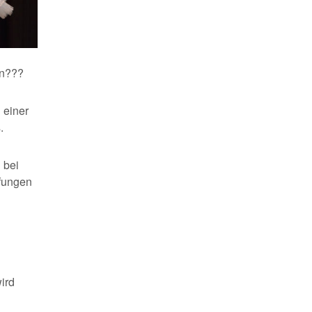
en???
n einer
.
 bei
üfungen
ird