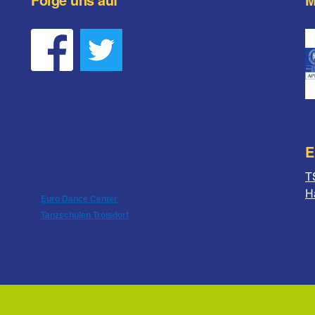
E
T
H
Euro Dance Center
Tanzschulen Troisdorf