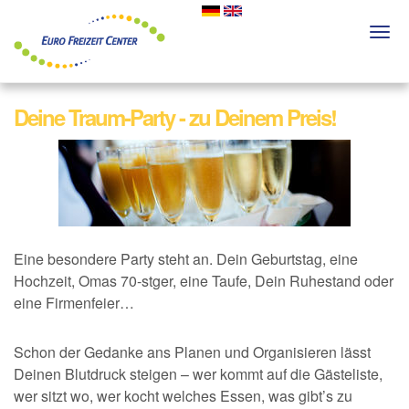
Skip
to
Togg
main
navi
content
Deine Traum-Party - zu Deinem Preis!
Eine besondere Party steht an. Dein Geburtstag, eine
Hochzeit, Omas 70-stger, eine Taufe, Dein Ruhestand oder
eine Firmenfeier…
Schon der Gedanke ans Planen und Organisieren lässt
Deinen Blutdruck steigen – wer kommt auf die Gästeliste,
wer sitzt wo, wer kocht welches Essen, was gibt’s zu