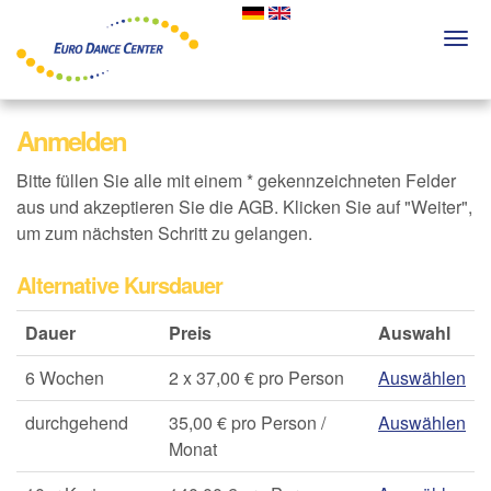
Skip
to
Togg
main
navi
content
Anmelden
Bitte füllen Sie alle mit einem * gekennzeichneten Felder
aus und akzeptieren Sie die AGB. Klicken Sie auf "Weiter",
um zum nächsten Schritt zu gelangen.
Alternative Kursdauer
Dauer
Preis
Auswahl
6 Wochen
2 x 37,00 € pro Person
Auswählen
durchgehend
35,00 € pro Person /
Auswählen
Monat