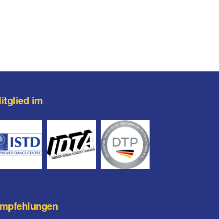
itglied im
mpfehlungen